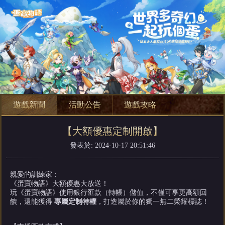
遊戲新聞
活動公告
遊戲攻略
【大額優惠定制開啟】
發表於: 2024-10-17 20:51:46
親愛的訓練家：
《蛋寶物語》大額優惠大放送！
玩《蛋寶物語》使用銀行匯款（轉帳）儲值，不僅可享更高額回
饋，還能獲得
專屬定制特權
，打造屬於你的獨一無二榮耀標誌！