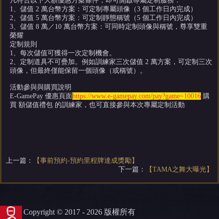
凡符合以下大額優惠方案條件，即可開啟專屬定制服務：
1、儲值 2 萬台幣方案：可定制專屬頭像（3 個工作日內完成）
2、儲值 5 萬台幣方案：可定制靜態稱號（5 個工作日內完成）
3、儲值 8 萬／10 萬台幣方案：可同時定制頭像與稱號，尊享雙重
榮耀
定制規則
1、每次儲值可獲得一次定制機會。
2、定制道具不可疊加。例如訓練家三次儲值 2 萬方案，可定制三次
頭像，但最終僅能保留一個頭像（或稱號）。
活動參與與購買說明
E-GamePay 優惠頁面
https://www.e-gamepay.com/pay?game=10016
購
買
額儲值禮包
的訓練家，也可直接參與本次專屬定制活動
上一篇：
【事前預約-預約里程牌達成獎勵】
下一篇：
【TAMA之舞大曝光】
Copyright © 2017 - 2026 版權所有