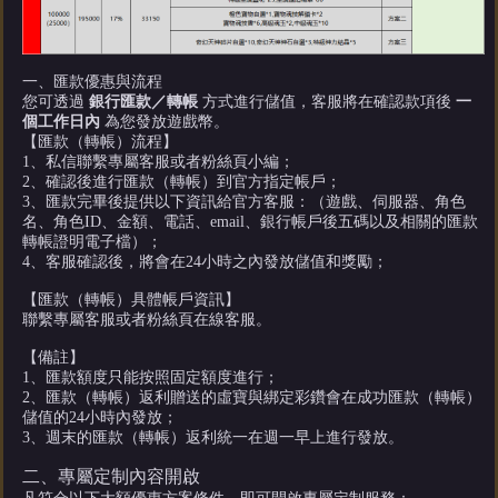
一、匯款優惠與流程
您可透過
銀行匯款／轉帳
方式進行儲值，客服將在確認款項後
一
個工作日內
為您發放遊戲幣。
【匯款（轉帳）流程】
1、私信聯繫專屬客服或者粉絲頁小編；
2、確認後進行匯款（轉帳）到官方指定帳戶；
3、匯款完畢後提供以下資訊給官方客服：（遊戲、伺服器、角色
名、角色ID、金額、電話、email、銀行帳戶後五碼以及相關的匯款
轉帳證明電子檔）；
4、客服確認後，將會在24小時之內發放儲值和獎勵；
【匯款（轉帳）具體帳戶資訊】
聯繫專屬客服或者粉絲頁在線客服。
【備註】
1、匯款額度只能按照固定額度進行；
2、匯款（轉帳）返利贈送的虛寶與綁定彩鑽會在成功匯款（轉帳）
儲值的24小時內發放；
3、週末的匯款（轉帳）返利統一在週一早上進行發放。
二、專屬定制內容開啟