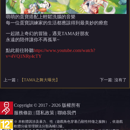
萌萌的蛋寶搭配上輕鬆洗腦的音樂
每一位蛋寶訓練家的生活都應該得到最美妙的療愈
一起踏上奇幻的冒險，遇見TAMA好朋友
永遠的陪伴讓你不再孤單~
點此前往聆聽
https://www.youtube.com/watch?
v=4VQ1NRy4cTY
上一篇：
【TAMA之舞大曝光】
下一篇: 沒有了
Copyright © 2017 - 2026 版權所有
服務條款
|
隱私政策
|
聯絡我們
※ 本軟體因涉及暴力、性（遊戲角色穿著凸顯性特徵之服飾），依遊戲
軟體分級管理辦法分類為輔12級。