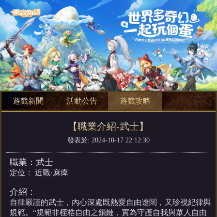
遊戲新聞
活動公告
遊戲攻略
【職業介紹-武士】
發表於: 2024-10-17 22:12:30
職業：武士
定位： 近戰·麻痺
介紹：
自律嚴謹的武士，內心深處既熱愛自由遼闊，又珍視紀律與
規範。“規範非桎梏自由之鎖鏈，實為守護自我與眾人自由