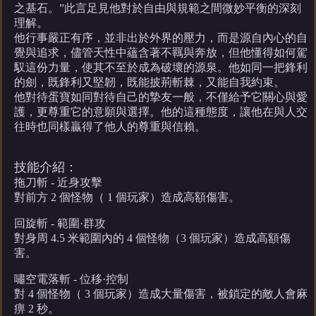
之基石。”此言足見他對於自由與規範之間微妙平衡的深刻
理解。
他行事嚴正有序，並非出於外界的壓力，而是源自內心的自
覺與追求，儘管天性中蘊含著不羈與奔放，但他懂得如何駕
馭這份力量，使其不至於成為破壞的源泉。他如同一把鋒利
的劍，既鋒利又堅韌，既能披荊斬棘，又能自我約束。
他對待蛋寶如同對待自己的摯友一般，不僅給予它關心與愛
護，更尊重它的意願與選擇。他的這種態度，讓他在與人交
往時也同樣贏得了他人的尊重與信賴。
技能介紹：
拖刀斬 - 近身攻擊
對前方 2 個怪物（ 1 個玩家）造成高額傷害。
回旋斬 - 範圍·群攻
對身周 4.5 米範圍內的 4 個怪物（3 個玩家）造成高額傷
害。
嘯空電落斬 - 位移·控制
對 4 個怪物（ 3 個玩家）造成大量傷害，被鎖定的敵人會麻
痹 2 秒。