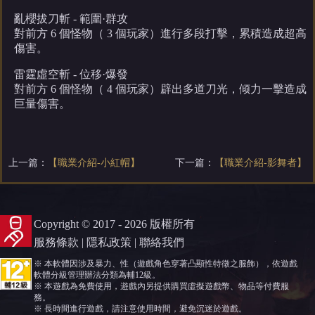
亂櫻拔刀斬 - 範圍·群攻
對前方 6 個怪物（ 3 個玩家）進行多段打擊，累積造成超高
傷害。
雷霆虛空斬 - 位移·爆發
對前方 6 個怪物（ 4 個玩家）辟出多道刀光，倾力一擊造成
巨量傷害。
上一篇：
【職業介紹-小紅帽】
下一篇：
【職業介紹-影舞者】
Copyright © 2017 - 2026 版權所有
服務條款
|
隱私政策
|
聯絡我們
※ 本軟體因涉及暴力、性（遊戲角色穿著凸顯性特徵之服飾），依遊戲
軟體分級管理辦法分類為輔12級。
※ 本遊戲為免費使用，遊戲內另提供購買虛擬遊戲幣、物品等付費服
務。
※ 長時間進行遊戲，請注意使用時間，避免沉迷於遊戲。