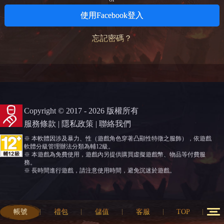
使用Facebook登入
忘記密碼？
Copyright © 2017 - 2026 版權所有
服務條款
|
隱私政策
|
聯絡我們
※ 本軟體因涉及暴力、性（遊戲角色穿著凸顯性特徵之服飾），依遊戲
軟體分級管理辦法分類為輔12級。
※ 本遊戲為免費使用，遊戲內另提供購買虛擬遊戲幣、物品等付費服
務。
※ 長時間進行遊戲，請注意使用時間，避免沉迷於遊戲。
帳號
禮包
儲值
客服
TOP
12